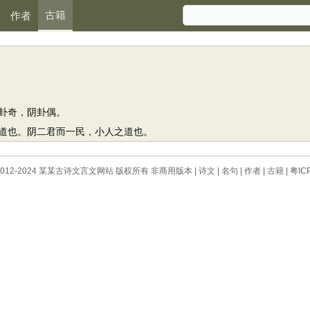
古籍
作者
卦奇，阴卦偶。
也。阴二君而一民，小人之道也。
 © 2012-2024 某某古诗文言文网站 版权所有 非商用版本 |
诗文
|
名句
|
作者
|
古籍
|
粤IC